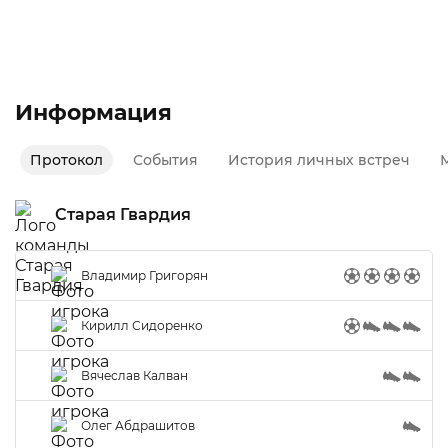
Лето 2020
Зона А | Первый дивизион
Информация
Протокол
События
История личных встреч
М
Старая Гвардия
Владимир Григорян
Кирилл Сидоренко
Вячеслав Калван
Олег Абдрашитов