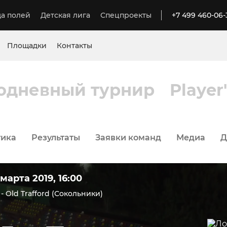
а полей
Детская лига
Спецпроекты
+7 499 460-06-
Площадки
Контакты
одневный турнир
Player
тика
Результаты
Заявки команд
Медиа
Д
марта 2019, 16:00
- Old Trafford (Сокольники)