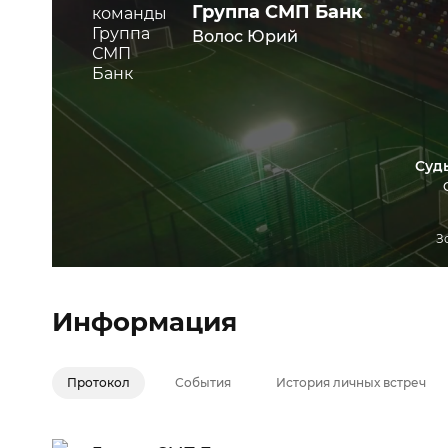
Группа СМП Банк
Волос Юрий
Суд
З
Информация
Протокол
События
История личных встреч