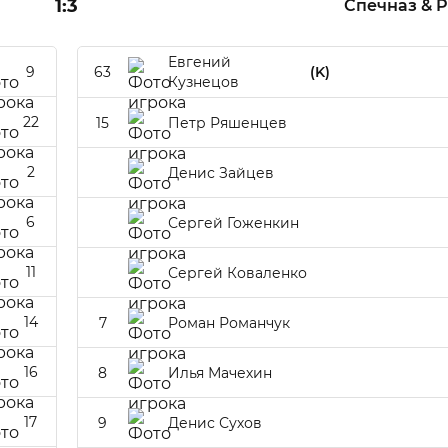
1:3
Спечназ & 
Евгений
9
63
(K)
Кузнецов
22
15
Петр Ряшенцев
2
Денис Зайцев
6
Сергей Гоженкин
11
Сергей Коваленко
14
7
Роман Романчук
16
8
Илья Мачехин
17
9
Денис Сухов