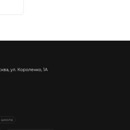
сква, ул. Короленко, 1А
я школа