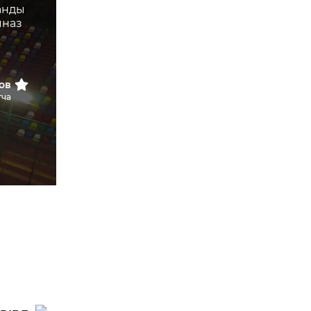
ов
тча