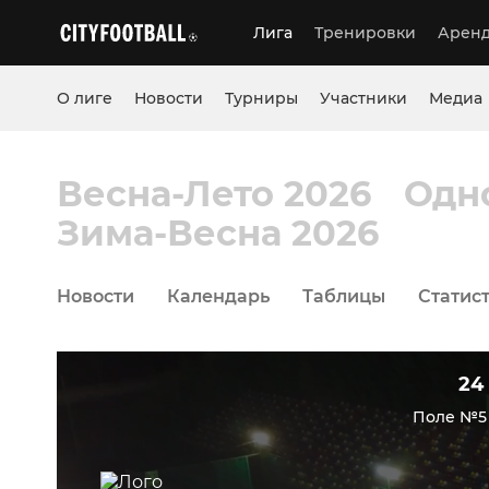
Лига
Тренировки
Аренд
О лиге
Новости
Турниры
Участники
Медиа
Весна-Лето 2026
Одн
Зима-Весна 2026
Новости
Календарь
Таблицы
Статис
24 
Поле №5 