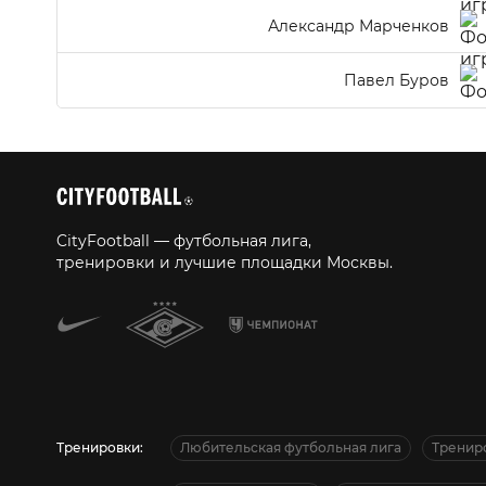
Александр Марченков
Павел Буров
CityFootball — футбольная лига,
тренировки и лучшие площадки Москвы.
Тренировки:
Любительская футбольная лига
Тренир