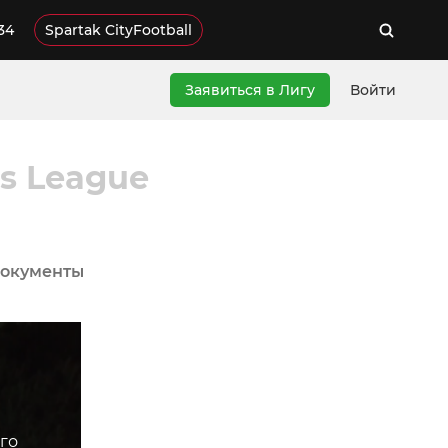
34
Spartak CityFootball
Заявиться в Лигу
Войти
's League
окументы