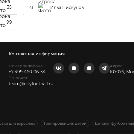
35
23
Илья Пискунов
99
Контактная информация
Номер телефона:
Адрес:
+7 499 460-06-34
107076, Мо
Эл. почта:
team@cityfootball.ru
овки для взрослых
Тренировки для детей
Детская футбольна