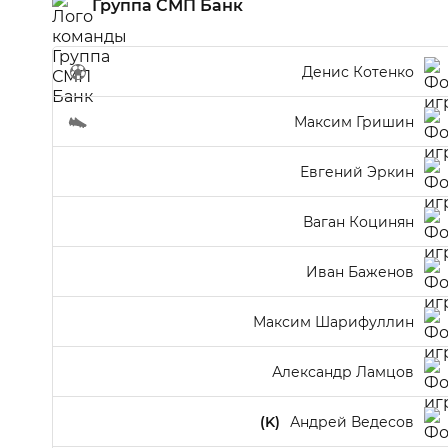
Группа СМП Банк
Денис Котенко
Максим Гришин
Евгений Эркин
Ваган Коцинян
Иван Баженов
Максим Шарифуллин
Александр Ламцов
(K)
Андрей Ведесов