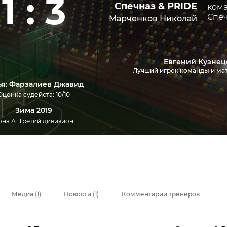
1 : 3
Спечназ & PRIDE
Марченков Николай
Евгений Кузнец
Лучший игрок команды и ма
ья: Фарзалиев Джавид
Оценка судейста: 10/10
Зима 2019
она А. Третий дивизион
Медиа (1)
Новости (1)
Комментарии тренеров