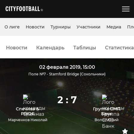
О лиге
Новости
Турниры
Участники
Медиа
Пл
Новости
Календарь
Таблицы
Статистика
02 февраля 2019, 15:00
Поле №7 - Stamford Bridge (Сокольники)
2 : 7
Спечназ &
Группа СМП
PRIDE
Банк
Марченков Николай
Волос Юрий