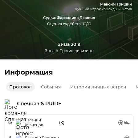
Максим Гришин
Лучший игрок команды и матча
Судья: Фарзалиев Джавид
Оценка судейста: 10/10
Зима 2019
Зона А. Третий дивизион
Информация
Протокол
События
История личных встреч
М
Спечназ & PRIDE
Евгений
63
(K)
Кузнецов
5
Евгений Радыгин