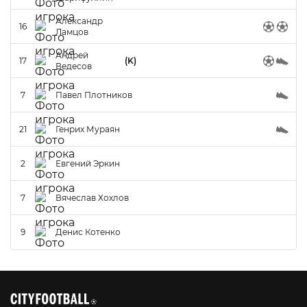
Александр
16
Ламцов
Андрей
17
(K)
Ведесов
7
Павел Плотников
21
Генрих Мураян
2
Евгений Эркин
7
Вячеслав Хохлов
9
Денис Котенко