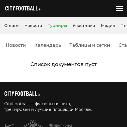
О лиге
Новости
Турниры
Участники
Медиа
Пл
Новости
Календарь
Таблицы и сетки
Ста
Список документов пуст
CityFootball — футбольная лига,
тренировки и лучшие площадки Москвы.