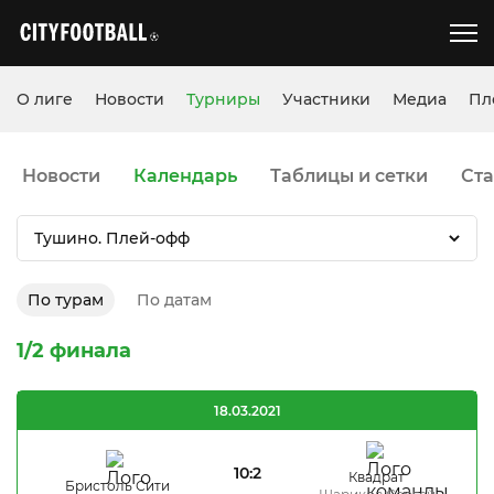
О лиге
Новости
Турниры
Участники
Медиа
Пл
Новости
Календарь
Таблицы и сетки
Ста
Тушино. Плей-офф
По турам
По датам
1/2 финала
18.03.2021
10:2
Квадрат
Бристоль Сити