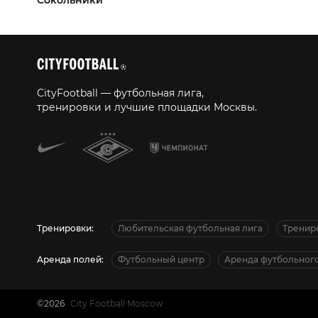
CityFootball — футбольная лига,
тренировки и лучшие площадки Москвы.
Тренировки:
Любительская футбольная лига
Тренир
Аренда полей:
Футбольный центр
Аренда футбольного
©2026
City Football Moscow