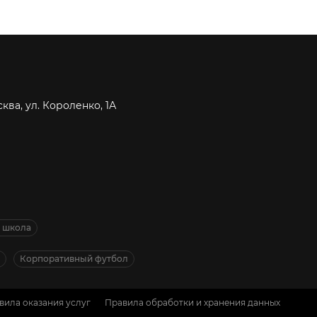
сква, ул. Короленко, 1А
я школа
Корпоративный футбол
вила оказания услуг
Правила обработки и хранения данных