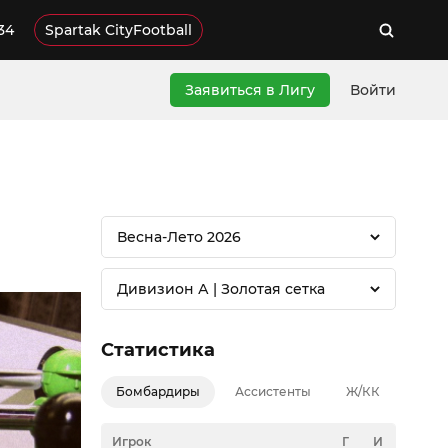
34
Spartak CityFootball
Заявиться в Лигу
Войти
Весна-Лето 2026
Дивизион А | Золотая сетка
Статистика
Бомбардиры
Ассистенты
Ж/КК
Игрок
Г
И