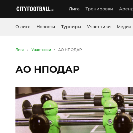
Лига
Тренировки
Аренд
О лиге
Новости
Турниры
Участники
Медиа
Лига
Участники
АО НПОДАР
АО НПОДАР