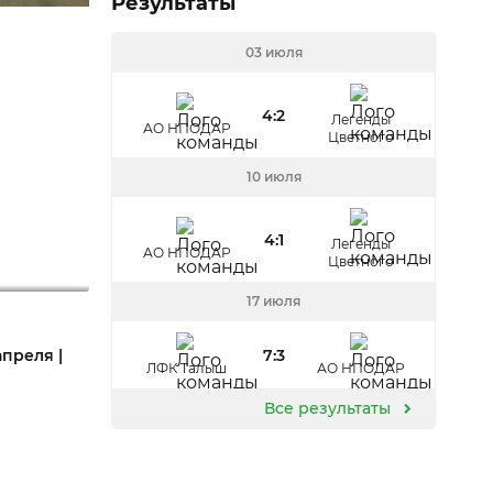
Результаты
03 июля
4:2
Легенды
АО НПОДАР
Цветного
10 июля
4:1
Легенды
АО НПОДАР
Цветного
17 июля
7:3
апреля |
ЛФК Талыш
АО НПОДАР
Все результаты