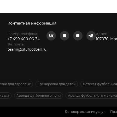
Контактная информация
Номер телефона:
Адрес:
+7 499 460-06-34
107076, Мо
Эл. почта:
team@cityfootball.ru
овки для взрослых
Тренировки для детей
Детская футбольна
 зала
Аренда футбольного поля
Аренда футбольного манежа
Договор оказания услуг
Пра