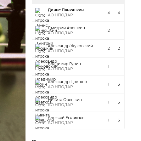
Денис Панюшкин
3
3
АО НПОДАР
Дмитрий Атюшкин
2
1
АО НПОДАР
Александр Жуковский
2
2
АО НПОДАР
Владимир Гурин
1
1
АО НПОДАР
Александр Цветков
1
3
АО НПОДАР
Никита Орешкин
1
3
АО НПОДАР
Алексей Егорычев
1
3
АО НПОДАР