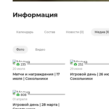
Информация
Календарь
Состав
Новости (0)
Медиа (1
Фото
Видео
235
252
20 июля
29 июня
Матчи и награждения | 17
Игровой день | 26 ию
июля | Сокольники
Сокольники
808
01 апреля
Игровой день | 28 марта |
Сокольники