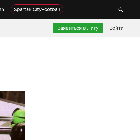
34
Spartak CityFootball
Заявиться в Лигу
Войти