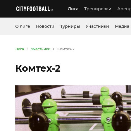
Лига
Тренировки
Аренд
О лиге
Новости
Турниры
Участники
Медиа
Лига
Участники
Комтех-2
Комтех-2