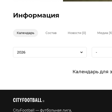
Информация
Календарь
Состав
Новости (0)
Медиа (1
2026
-
Календарь для 
CityFootball — футбольная лига,