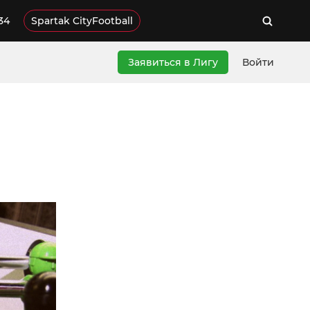
34
Spartak CityFootball
Заявиться в Лигу
Войти