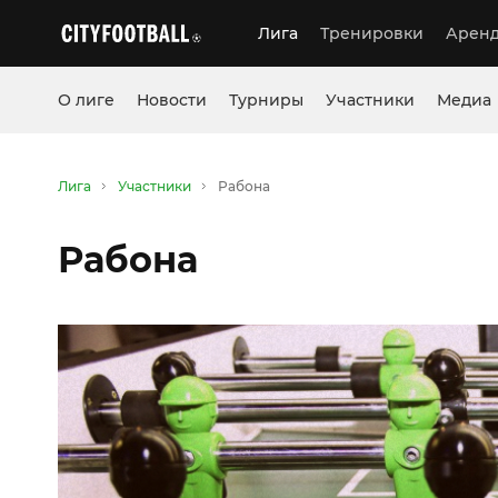
Лига
Тренировки
Аренд
О лиге
Новости
Турниры
Участники
Медиа
Лига
Участники
Рабона
Рабона