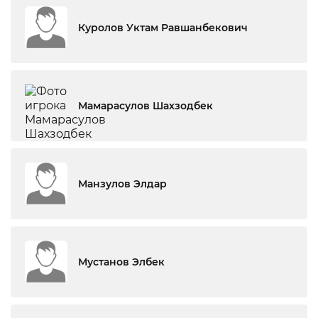
Куролов Уктам Равшанбекович
Мамарасулов Шахзодбек
Манзулов Элдар
Мустанов Элбек