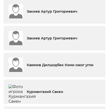
Закиев Артур Григориевич
Закиев Артур Григориевич
Каюмов Дилшодбек Коми ожог угли
Курмангазий Сакен