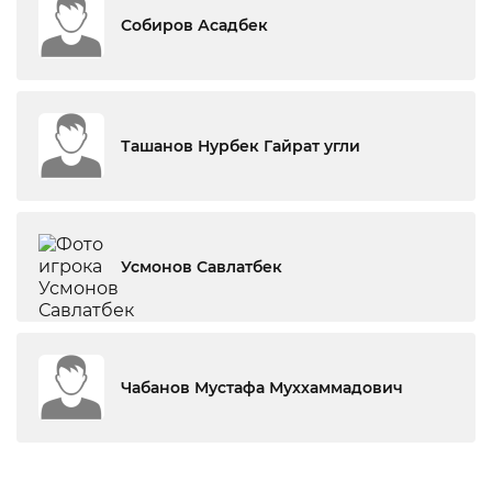
Собиров Асадбек
Ташанов Нурбек Гайрат угли
Усмонов Савлатбек
Чабанов Мустафа Муххаммадович