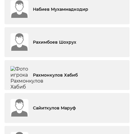
Набиев Мухаммадкодир
Рахимбоев Шохрух
Рахмонкулов Хабиб
Сайиткулов Маруф