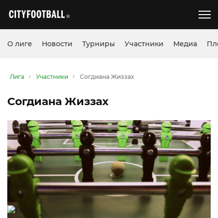
О лиге
Новости
Турниры
Участники
Медиа
Пл
Лига
Участники
Согдиана Жиззах
Согдиана Жиззах