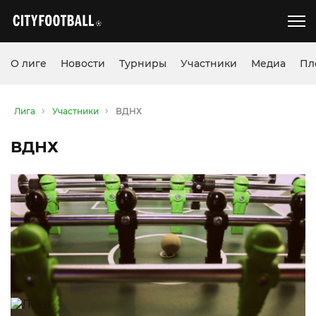
О лиге
Новости
Турниры
Участники
Медиа
Пл
Лига
Участники
ВДНХ
ВДНХ