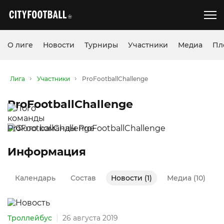
О лиге
Новости
Турниры
Участники
Медиа
Пл
Лига
Участники
ProFootballChallenge
ProFootballChallenge
Информация
Календарь
Состав
Новости (1)
Медиа (10)
Троллейбус
26 августа 2019