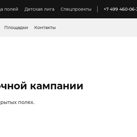
а полей
Детская лига
Спецпроекты
+7 499 460-06-
Площадки
Контакты
вочной кампании
рытых полях.