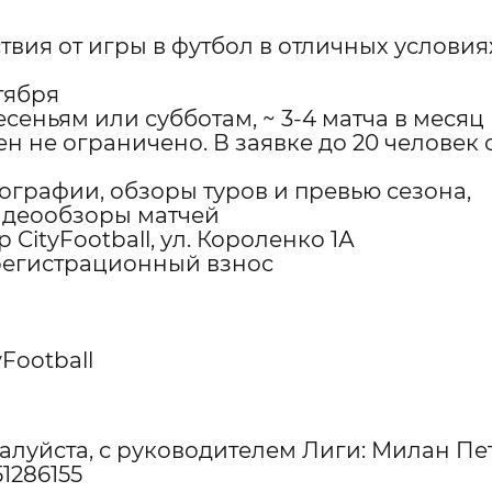
вия от игры в футбол в отличных условия
тября
ресеньям или субботам, ~ 3-4 матча в месяц
ен не ограничено. В заявке до 20 человек 
ографии, обзоры туров и превью сезона,
идеообзоры матчей
CityFootball, ул. Короленко 1А
+ регистрационный взнос
Football
алуйста, с руководителем Лиги:
Милан Пе
51286155