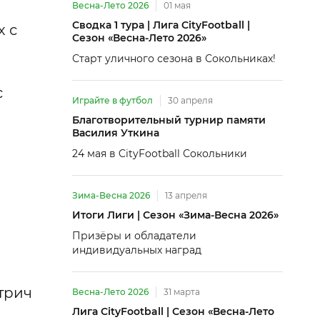
Весна-Лето 2026
01 мая
Сводка 1 тура | Лига CityFootball |
х с
Сезон «Весна-Лето 2026»
Старт уличного сезона в Сокольниках!
с
Играйте в футбол
30 апреля
Благотворительный турнир памяти
Василия Уткина
24 мая в CityFootball Сокольники
Зима-Весна 2026
13 апреля
Итоги Лиги | Сезон «Зима-Весна 2026»
Призёры и обладатели
индивидуальных наград
трич
Весна-Лето 2026
31 марта
Лига CityFootball | Сезон «Весна-Лето