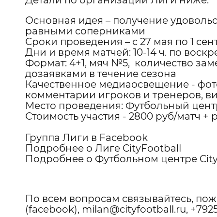
Детали по организации Лиги ниже:
Основная идея – получение удовольст
равными соперниками
Сроки проведения – с 27 мая по 1 сен
Дни и время матчей: 10-14 ч. по воск
Формат: 4+1, мяч №5, количество зам
дозаявками в течение сезона
Качественное медиаосвещение -
фот
комментарии игроков и тренеров, в
Место проведения: Футбольный центр 
Стоимость участия - 2800 руб/матч 
Группа Лиги в Facebook
Подробнее о Лиге CityFootball
Подробнее о Футбольном центре City
По всем вопросам связывайтесь, пож
(facebook)
,
milan@cityfootball.ru
, +792