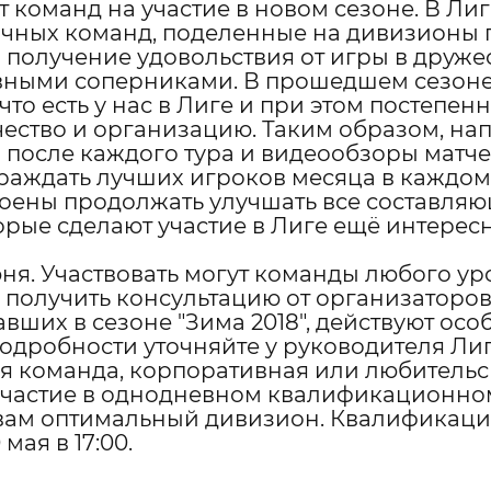
 команд на участие в новом сезоне. В Лиг
зличных команд, поделенные на дивизионы 
о получение удовольствия от игры в друже
авными соперниками. В прошедшем сезон
то есть у нас в Лиге и при этом постепен
чество и организацию. Таким образом, на
после каждого тура и видеообзоры матчей
граждать лучших игроков месяца в каждом
роены продолжать улучшать все составля
орые сделают участие в Лиге ещё интерес
июня. Участвовать могут команды любого ур
 и получить консультацию от организаторо
равших в сезоне "Зима 2018", действуют осо
подробности уточняйте у руководителя Ли
я команда, корпоративная или любительс
ь участие в однодневном квалификационно
ь вам оптимальный дивизион. Квалификац
мая в 17:00.