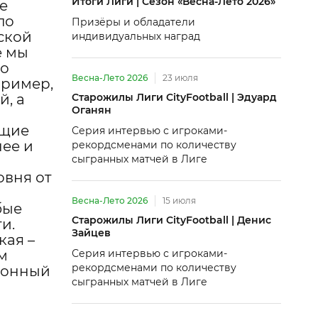
Итоги Лиги | Сезон «Весна-Лето 2026»
е
по
Призёры и обладатели
ской
индивидуальных наград
е мы
но
Весна-Лето 2026
23 июля
пример,
, а
Старожилы Лиги CityFootball | Эдуард
Оганян
ющие
Серия интервью с игроками-
нее и
рекордсменами по количеству
сыгранных матчей в Лиге
овня от
в
Весна-Лето 2026
15 июля
бые
Старожилы Лиги CityFootball | Денис
ги.
Зайцев
кая –
м
Серия интервью с игроками-
рекордсменами по количеству
ионный
сыгранных матчей в Лиге