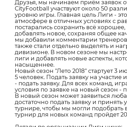
Друзья, мы начинаем приём заявок от
CityFootball участвуют около 50 ра
уровню игры. Главная цель Лиги - эт
атмосфере в отличных условиях с р
постарались сохранить всё хорошее, ч
добавлять новое, сохраняя общее ка
мы добавили комментарии тренеров 
также стали отдельно выделять и на
дивизионе. В новом сезоне мы наст
лиги и добавлять новые аспекты, кот
насыщеннее.
Новый сезон "Лето 2018" стартует 3 
5 человек. Подать заявку на участие
-
подать заявку
. Для всех команд, иг
условия по заявке на новый сезон - 
В новый сезон может заявиться люба
достаточно подать заявку и принят
турнире, чтобы мы могли подобрат
турнир для новых команд пройдет 20 