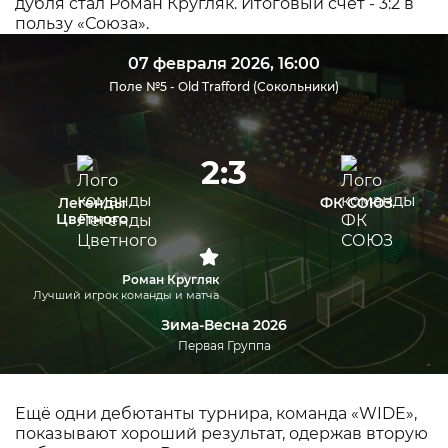
дубля стал Роман Кругляк. Итоговый счёт - 3:2 в
пользу «Союза».
07 февраля 2026, 16:00
Поле №5 - Old Trafford (Сокольники)
2:3
Легенды
ФК СОЮЗ
Цветного
Роман Кругляк
Лучший игрок команды и матча
Зима-Весна 2026
Первая Группа
Ещё одни дебютанты турнира, команда «WIDE»,
показывают хороший результат, одержав вторую