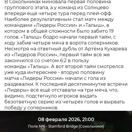
В Сокольниках миновала первая половина
группового этапа, а у команд из Солнцево
впереди ещё четыре тура перед плей-офф.
Наиболее результативным стал матч между
командами «Лидеры России» и «Талыш», в
котором в общей сложности было забито 19
голов. «Талыш» бодро начали первый тайм, с
ходу забив четыре мяча в ворота соперников.
Несмотря на ответный дубль от Артёма Кухарева
из «Лидеров России», первый тайм всё же
закончился со счётом 6:2 в пользу
команды «Талыш». А вот второй тайм смотрелся
уже куда интереснее - вторую половину
матча «Лидеры России» начали с гола из
раздевалки. К последней десятиминутке встречи
«Лидеры» всё ещё отставали на три мяча, что,
видимо, подстегнуло игроков выдать
безответную серию из четырёх голов и вырвать
победу у соперников.
08 февраля 2026, 21:00
Поле №6 - Stamford Bridge (Сокольники)