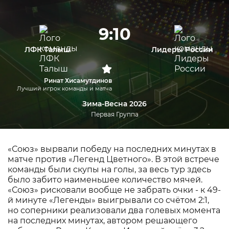
9:10
ЛФК Талыш
Лидеры России
Ринат Хисамутдинов
Лучший игрок команды и матча
Зима-Весна 2026
Первая Группа
«Союз» вырвали победу на последних минутах в
матче против «Легенд Цветного». В этой встрече
команды были скупы на голы, за весь тур здесь
было забито наименьшее количество мячей.
«Союз» рисковали вообще не забрать очки - к 49-
й минуте «Легенды» выигрывали со счётом 2:1,
но соперники реализовали два голевых момента
на последних минутах, автором решающего