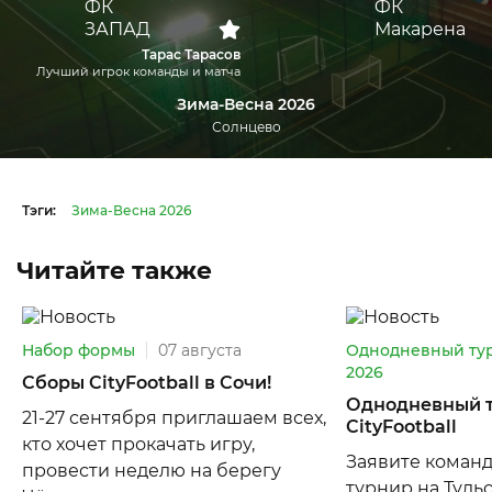
Тарас Тарасов
Лучший игрок команды и матча
Зима-Весна 2026
Солнцево
Тэги:
Зима-Весна 2026
Читайте также
Набор формы
07 августа
Однодневный ту
2026
Сборы CityFootball в Сочи!
Однодневный т
21-27 сентября приглашаем всех,
CityFootball
кто хочет прокачать игру,
Заявите коман
провести неделю на берегу
турнир на Тульс