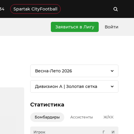
34
Spartak CityFootball
Заявиться в Лигу
Войти
Весна-Лето 2026
Дивизион А | Золотая сетка
Статистика
Бомбардиры
Ассистенты
Ж/КК
Игрок
Г
И