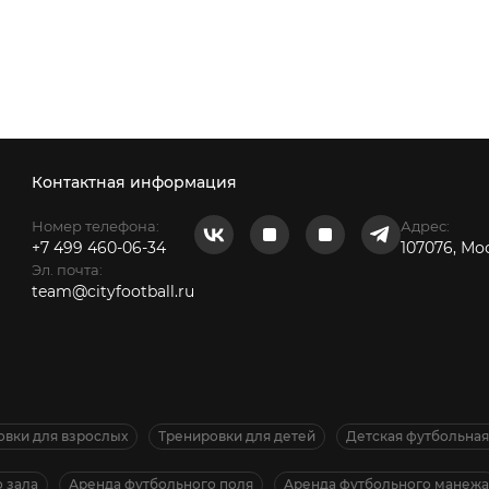
Контактная информация
Номер телефона:
Адрес:
+7 499 460-06-34
107076, Мо
Эл. почта:
team@cityfootball.ru
овки для взрослых
Тренировки для детей
Детская футбольна
 зала
Аренда футбольного поля
Аренда футбольного манежа