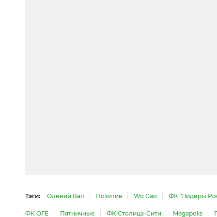
Тэги:
Олений Вал
Позитив
Wo Cao
ФК "Лидеры Ро
ФК ОГЕ
Пятничные
ФК Столица-Сити
Megapolis