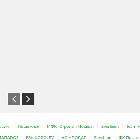
ссии"
Пешеходы
МФК "Стрела" (Москва)
EverSeen
Team F
ПАПАDOS
FSH KOROLEV
АО НПОДАР
Sunshine
ФК Пегас