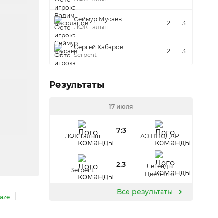
Сеймур Мусаев
2
3
ЛФК Талыш
Сергей Хабаров
2
3
Serpent
Результаты
17 июля
7:3
ЛФК Талыш
АО НПОДАР
2:3
Легенды
Serpent
Цветного
Все результаты
aze