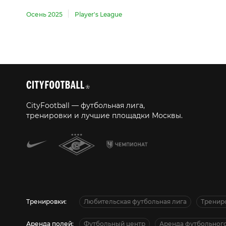
Осень 2025
Player's League
CityFootball — футбольная лига,
тренировки и лучшие площадки Москвы.
Тренировки:
Любительская футбольная лига
Тренир
Аренда полей:
Футбольный центр
Аренда футбольного