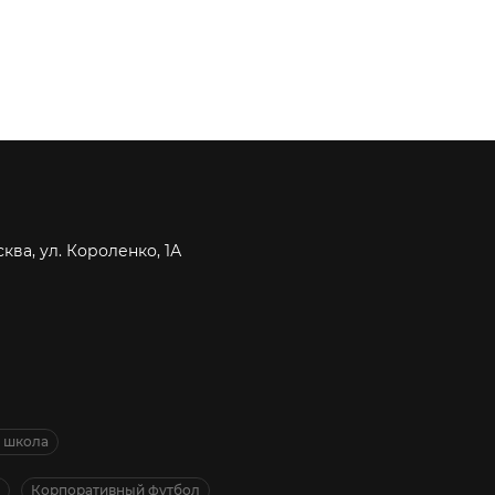
сква, ул. Короленко, 1А
я школа
Корпоративный футбол