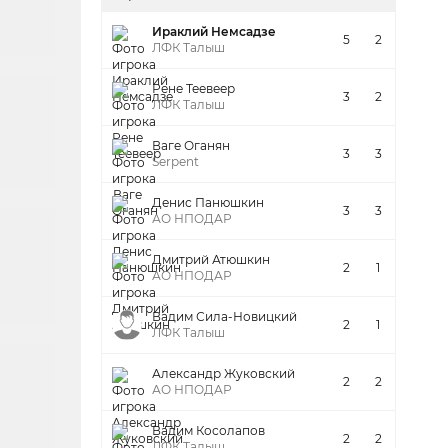
Ираклий Немсадзе
5
2
ЛФК Талыш
Рене Теевеер
3
2
ЛФК Талыш
Ваге Оганян
3
3
Serpent
Денис Панюшкин
3
3
АО НПОДАР
Дмитрий Атюшкин
2
1
АО НПОДАР
Вадим Сила-Новицкий
2
1
ЛФК Талыш
Александр Жуковский
2
2
АО НПОДАР
Вадим Косолапов
2
2
ЛФК Талыш