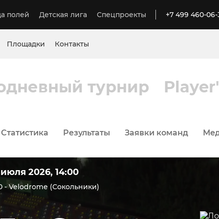
а полей
Детская лига
Спецпроекты
+7 499 460-06-
Площадки
Контакты
одневный турнир
Player
Статистика
Результаты
Заявки команд
Ме
 июля 2026, 14:00
 - Velodrome (Сокольники)