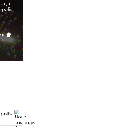
ин
тча
polis