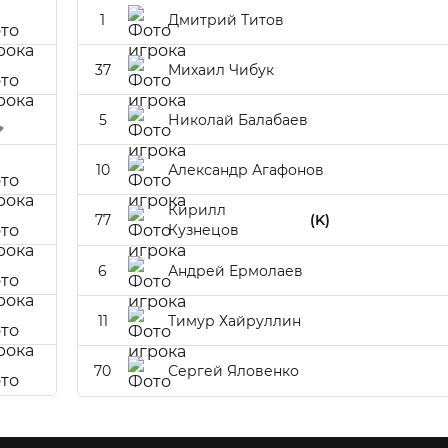
1
Дмитрий Титов
37
Михаил Чибук
5
Николай Балабаев
10
Александр Агафонов
Кирилл
77
(K)
Кузнецов
6
Андрей Ермолаев
11
Тимур Хайруллин
70
Сергей Яловенко