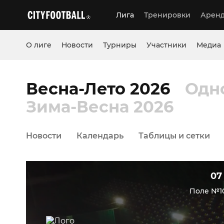
Лига
Тренировки
Аренд
О лиге
Новости
Турниры
Участники
Медиа
Весна-Лето 2026
Одн
Зима-Весна 2026
Новости
Календарь
Таблицы и сетки
07
Поле №10