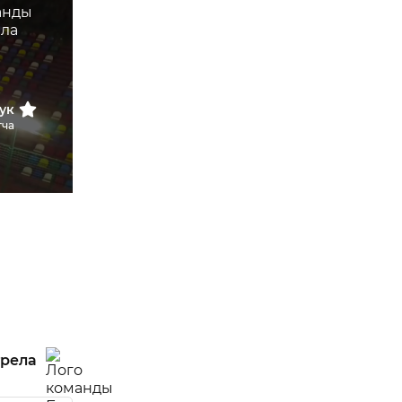
ук
тча
трела