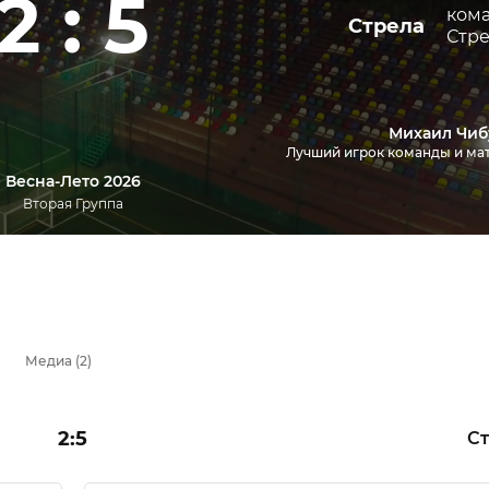
2 : 5
Стрела
Михаил Чиб
Лучший игрок команды и ма
Весна-Лето 2026
Вторая Группа
Медиа (2)
2:5
С