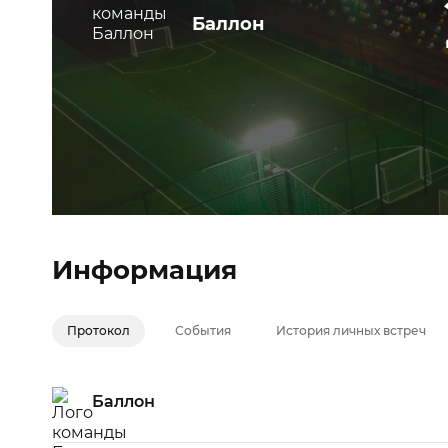
Баллон
Информация
Протокол
События
История личных встреч
Баллон