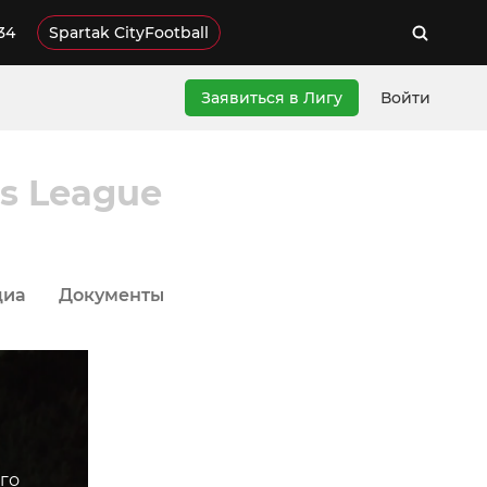
34
Spartak CityFootball
Заявиться в Лигу
Войти
's League
диа
Документы