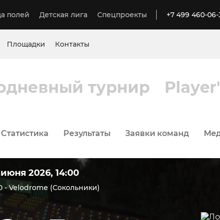
а полей
Детская лига
Спецпроекты
+7 499 460-06-
Площадки
Контакты
одневный турнир
Player
Статистика
Результаты
Заявки команд
Ме
 июня 2026, 14:00
 - Velodrome (Сокольники)