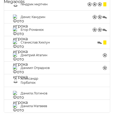
Гендрик мкртчян
Денис Канурин
Егор Романюк
Станислав Хихлун
Дмитрий Атапин
Даниил Отраднов
Александр
Горбатюк
Данила Логинов
Данила Матвеев