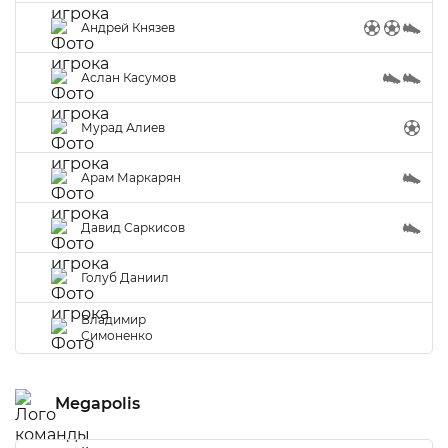
Андрей Князев
Аслан Касумов
Мурад Алиев
Арам Маркарян
Давид Саркисов
Голуб Даниил
Владимир
Симоненко
Megapolis