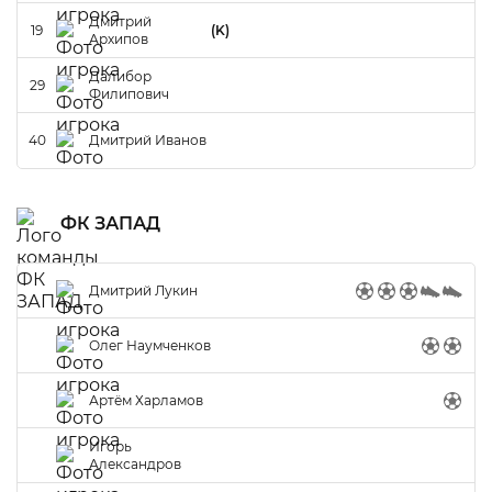
Дмитрий
19
(K)
Архипов
Далибор
29
Филипович
40
Дмитрий Иванов
ФК ЗАПАД
Дмитрий Лукин
Олег Наумченков
Артём Харламов
Игорь
Александров