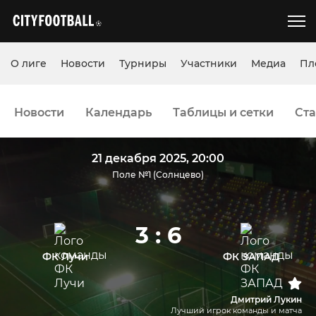
О лиге
Новости
Турниры
Участники
Медиа
Пл
Новости
Календарь
Таблицы и сетки
Ста
21 декабря 2025, 20:00
Поле №1 (Солнцево)
3 : 6
ФК Лучи
ФК ЗАПАД
Дмитрий Лукин
Лучший игрок команды и матча