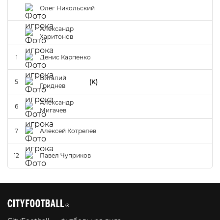
Олег Никольский
Александр
Харитонов
1
Денис Карпенко
Виталий
5
(K)
Гриднев
Александр
6
Мигачев
7
Алексей Котрелев
12
Павел Чуприков