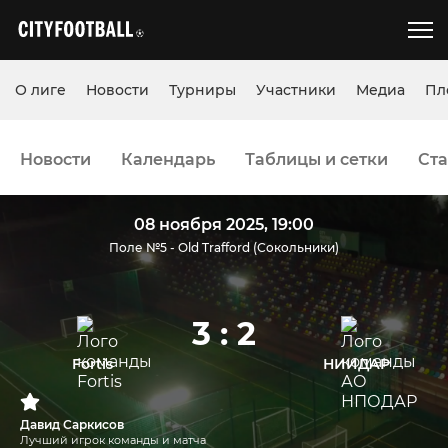
О лиге
Новости
Турниры
Участники
Медиа
Пл
Новости
Календарь
Таблицы и сетки
Ста
08 ноября 2025, 19:00
Поле №5 - Old Trafford (Сокольники)
3 : 2
Fortis
НИИДАР
Давид Саркисов
Лучший игрок команды и матча