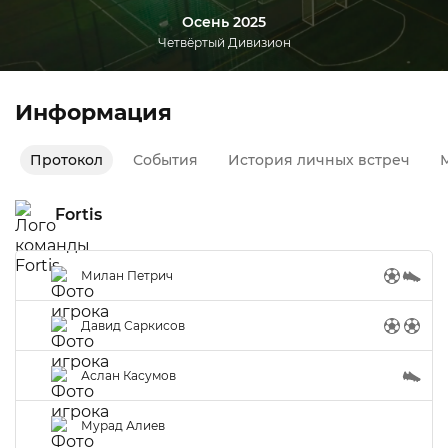
Осень 2025
Четвёртый Дивизион
Информация
Протокол
События
История личных встреч
М
Fortis
Милан Петрич
Давид Саркисов
Аслан Касумов
Мурад Алиев