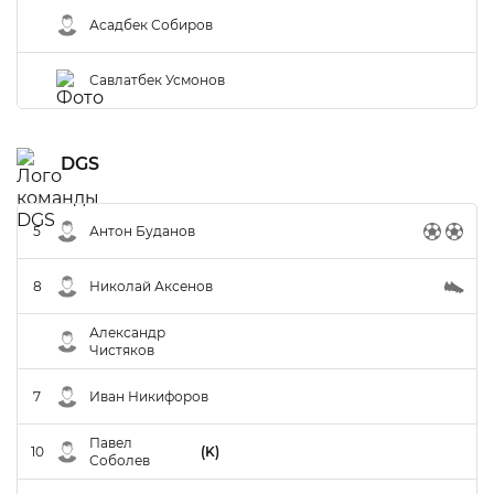
Асадбек Собиров
Савлатбек Усмонов
DGS
5
Антон Буданов
8
Николай Аксенов
Александр
Чистяков
7
Иван Никифоров
Павел
10
(K)
Соболев