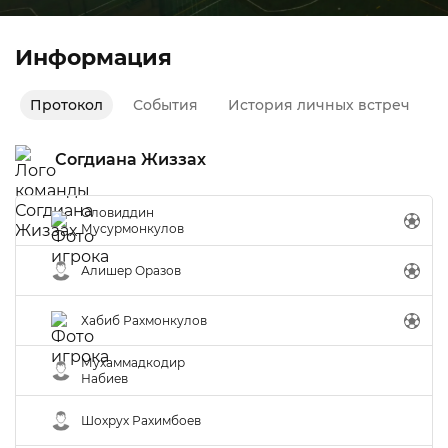
Информация
Протокол
События
История личных встреч
Согдиана Жиззах
Оловиддин
Мусурмонкулов
Алишер Оразов
Хабиб Рахмонкулов
Мухаммадкодир
Набиев
Шохрух Рахимбоев