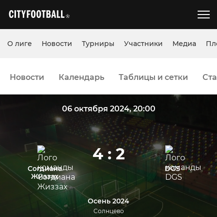
О лиге
Новости
Турниры
Участники
Медиа
Пл
Новости
Календарь
Таблицы и сетки
Ста
06 октября 2024, 20:00
4 : 2
Согдиана
DGS
Жиззах
Осень 2024
Cолнцево