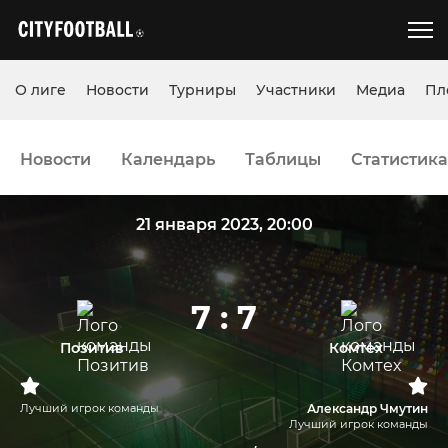
О лиге
Новости
Турниры
Участники
Медиа
Пл
Новости
Календарь
Таблицы
Статистика
21 января 2023, 20:00
7 : 7
Позитив
Комтех
Лучший игрок команды
Александр Чмутин
Лучший игрок команды