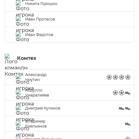
Никита Горошко
Иван Протасов
Иван Федотов
Комтех
Александр
Чмутин
Абдулло
Умаралийев
Дмитрий Куликов
Владимир
Емельянов