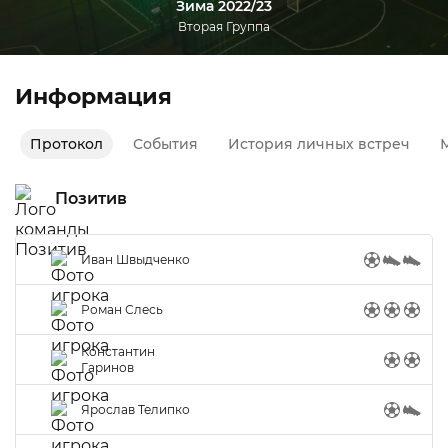
Зима 2022/23
Вторая Группа
Информация
Протокол
События
История личных встреч
М
Позитив
Иван Швыдченко
Роман Слесь
Константин
Гаринов
Ярослав Телипко