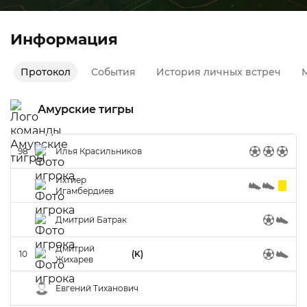
Информация
Протокол
События
История личных встреч
М
Амурские тигры
98
Илья Красильников
Ихтиер
Игамбердиев
Дмитрий Батрак
Дмитрий
10
(K)
Жихарев
Евгений Тиханович