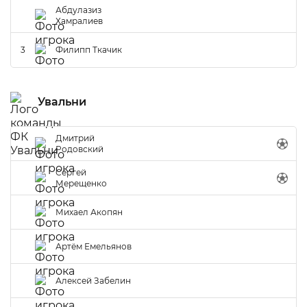
Абдулазиз
Хамралиев
3
Филипп Ткачик
Увальни
Дмитрий
Родовский
Сергей
Мерещенко
Михаел Акопян
Артём Емельянов
Алексей Забелин