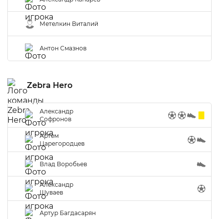
Метелкин Виталий
Антон Смазнов
Zebra Hero
Александр
Софронов
Артем
Царегородцев
Влад Воробьев
Александр
Шуваев
Артур Багдасарян