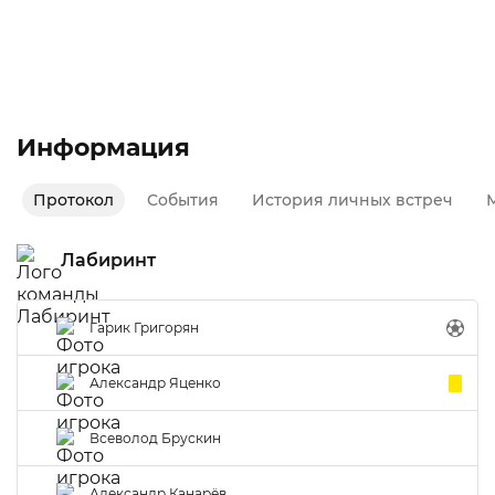
Лучший игрок команды и матча
Межсезонье
Первый дивизион | Серебрян сетка
Информация
Протокол
События
История личных встреч
М
Лабиринт
Гарик Григорян
Александр Яценко
Всеволод Брускин
Александр Канарёв