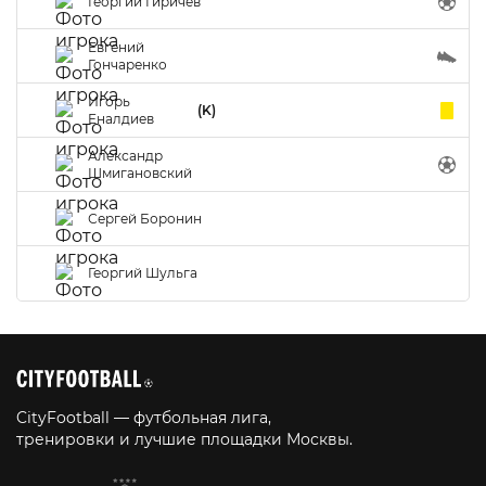
Георгий Гиричев
Евгений
Гончаренко
Игорь
(K)
Еналдиев
Александр
Шмигановский
Сергей Боронин
Георгий Шульга
CityFootball — футбольная лига,
тренировки и лучшие площадки Москвы.