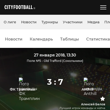
О лиге
Новости
Турниры
Участники
Медиа
Пл
Новости
Календарь
Таблицы
Статистика
27 января 2018, 13:30
Поле №5 - Old Trafford (Сокольники)
3 : 7
ФК Трамплин
Anthill
Алексей Белов
Лучший игрок команды и матча