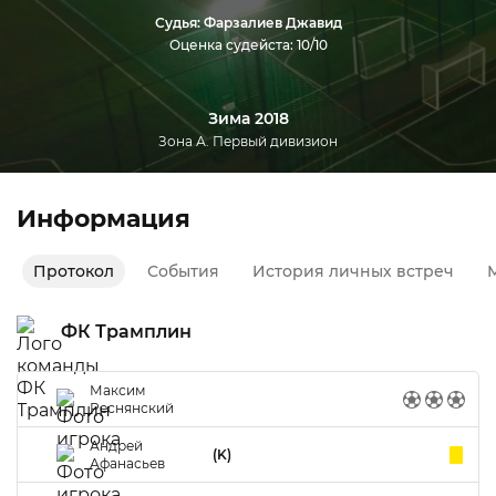
Судья: Фарзалиев Джавид
Оценка судейста: 10/10
Зима 2018
Зона А. Первый дивизион
Информация
Протокол
События
История личных встреч
М
ФК Трамплин
Максим
Реснянский
Андрей
(K)
Афанасьев