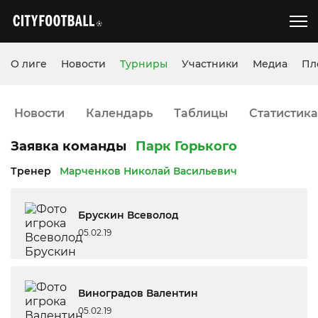
О лиге
Новости
Турниры
Участники
Медиа
Пл
Новости
Календарь
Таблицы
Статистика
Заявка команды
Парк Горького
Тренер
Марченков Николай Васильевич
Брускин Всеволод
05.02.19
Виноградов Валентин
05.02.19