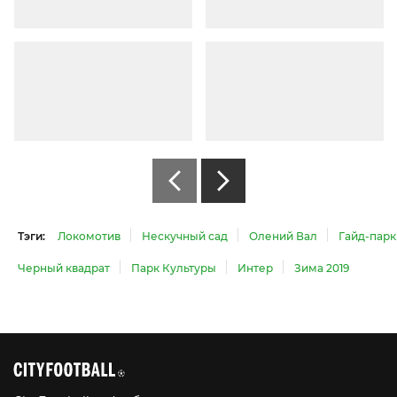
Тэги:
Локомотив
Нескучный сад
Олений Вал
Гайд-парк
Черный квадрат
Парк Культуры
Интер
Зима 2019