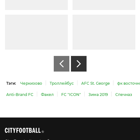
Тэги:
Черкизово
Троллейбус
AFC St. George
фк восточ
Anti-Brand FC
Факел
FC "ICON"
Зима 2019
Спечназ