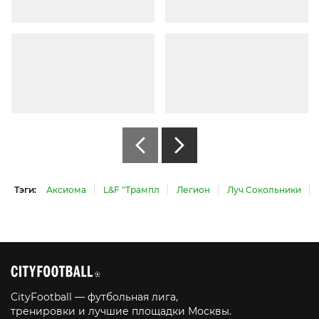
Тэги:
Аксиома
L&F "Трампл
Легион
Луч Сокольники
CityFootball — футбольная лига,
тренировки и лучшие площадки Москвы.