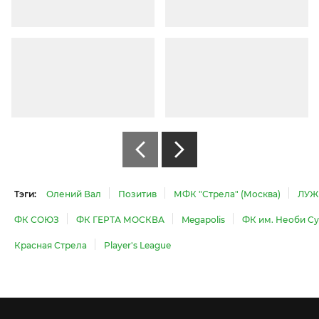
Тэги:
Олений Вал
Позитив
МФК "Стрела" (Москва)
ЛУЖ
ФК СОЮЗ
ФК ГЕРТА МОСКВА
Megapolis
ФК им. Необи Су
Красная Стрела
Player's League