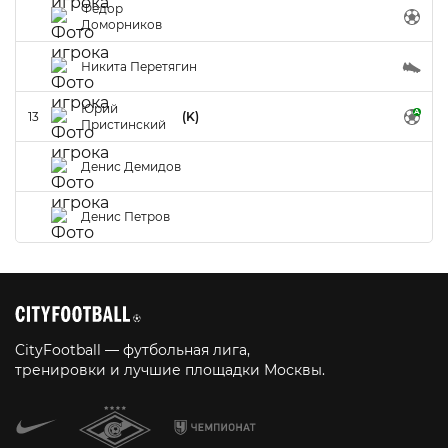
Федор
Доморников
Никита Перетягин
Юрий
13
(K)
Пристинский
Денис Демидов
Денис Петров
CityFootball — футбольная лига,
тренировки и лучшие площадки Москвы.