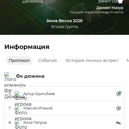
Даниил Мазур
Лучший игрок команды и матча
Зима-Весна 2026
Вторая Группа
Информация
Протокол
События
История личных встреч
М
Фк дюжина
5
Артур Едильбаев
7
Максим Ипанов
8
Илья Петров