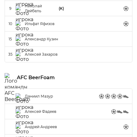
Николай
9
(K)
Лейбель
10
Ильфат Яфизов
15
Александр Кузин
35
Алексей Захаров
AFC BeerFoam
Даниил Мазур
Алексей Фадеев
Андрей Андреев