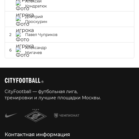
Алексей
Кондратюк
Дмитрий
Проскурин
2
Павел Чуприков
Александр
6
Мигачев
CityFootball — футбольная лига,
тренировки и лучшие площадки Москвы.
Контактная информация