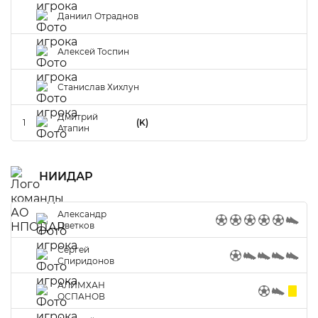
Даниил Отраднов
Алексей Тоспин
Станислав Хихлун
Дмитрий
1
(K)
Атапин
НИИДАР
Александр
Цветков
Сергей
Спиридонов
АЛИМХАН
ОСПАНОВ