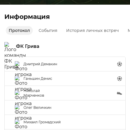
Информация
Протокол
События
История личных встреч
М
ФК Грива
Дмитрий Демакин
Ганьшин Денис
Николай
Марченков
Олег Величкин
Михаил Громадский