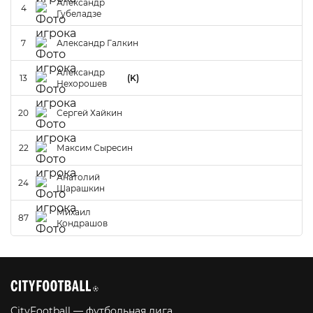
Александр
4
Губеладзе
7
Александр Галкин
Александр
13
(K)
Нехорошев
20
Сергей Хайкин
22
Максим Сыресин
Анатолий
24
Шарашкин
Михаил
87
Кондрашов
CityFootball — футбольная лига,