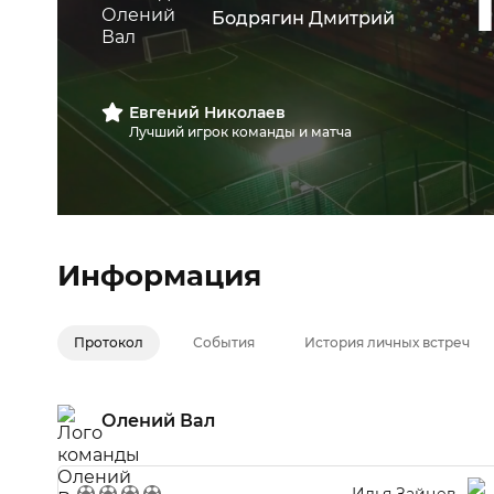
Бодрягин Дмитрий
Евгений Николаев
Лучший игрок команды и матча
Информация
Протокол
События
История личных встреч
Олений Вал
Илья Зайцев