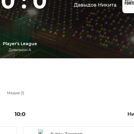
10 : 0
Давыдов Никита
Player's League
Дивизион А
Медиа (1)
10:0
Ни
Антон Захаров