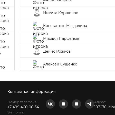
Никита Коршиков
Константин Магдалина
Михаил Парфенюк
Денис Рожков
Алексей Сущенко
Контактная информация
Номер телефона:
Адрес:
+7 499 460-06-34
107076, Мо
Эл. почта: