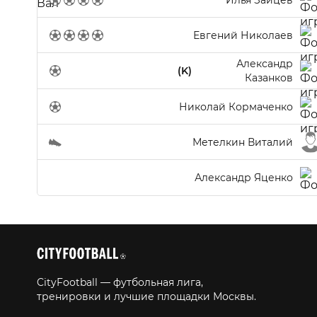
Евгений Николаев
Александр
(K)
Казанков
Николай Кормаченко
Метелкин Виталий
Александр Яценко
CityFootball — футбольная лига,
тренировки и лучшие площадки Москвы.