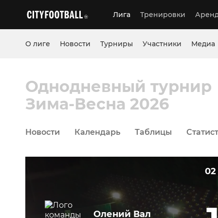
Лига
Тренировки
Аренд
О лиге
Новости
Турниры
Участники
Медиа
Однодневный турнир
Зима-Весна 2026
Новости
Календарь
Таблицы
Статис
02
Олений Вал