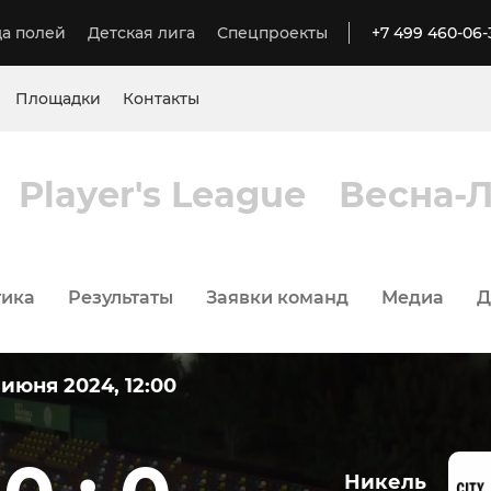
а полей
Детская лига
Спецпроекты
+7 499 460-06-
Площадки
Контакты
Player's League
Весна-Л
тика
Результаты
Заявки команд
Медиа
Д
 июня 2024, 12:00
Никель