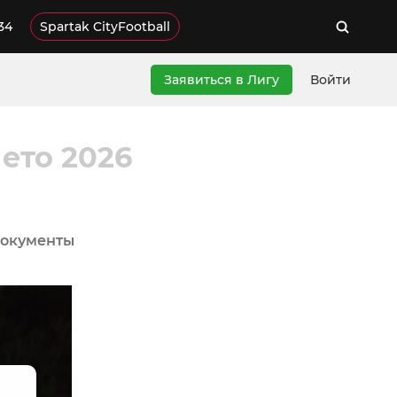
34
Spartak CityFootball
Заявиться в Лигу
Войти
ето 2026
окументы