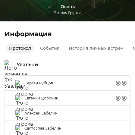
Осень
Вторая Группа
Информация
Протокол
События
История личных встреч
М
Увальни
Сергей Рубцов
Евгений Доронин
Алексей Забелин
Святослав Забелин