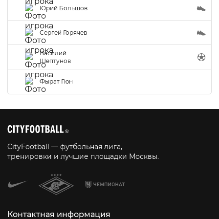
Юрий Большов
Сергей Горячев
Василий
Шептунов
Фырат Гюн
CityFootball — футбольная лига,
тренировки и лучшие площадки Москвы.
Контактная информация