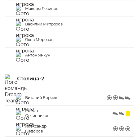
Максим Левинов
Василий Митрохов
Яков Морозов
Антон Янкун
Столица-2
Виталий Боряев
Роман
Овчинников
Александр
Федоров