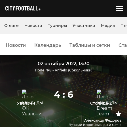
О лиге
Новости
Турниры
Участники
Медиа
Пл
Новости
Календарь
Таблицы и сетки
Ста
02 октября 2022, 13:30
Поле №8 - Anfield (Сокольники)
4 : 6
Увальни
Столица-2
Александр Федоров
Лучший игрок команды и матча