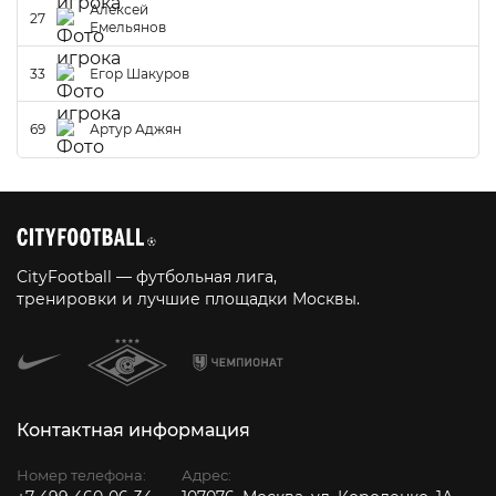
Алексей
27
Емельянов
33
Егор Шакуров
69
Артур Аджян
CityFootball — футбольная лига,
тренировки и лучшие площадки Москвы.
Контактная информация
Номер телефона:
Адрес: