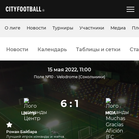
О лиге
Новости
Турниры
Участники
Медиа
Пл
Новости
Календарь
Таблицы и сетки
Ста
15 мая 2022, 11:00
Поле №10 - Velodrome (Сокольники)
6 : 1
Центр
MGA
Роман Байбара
Лучший игрок команды и матча