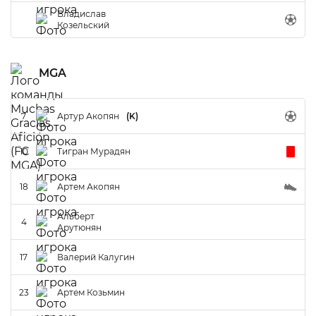
Владислав
Козельский
MGA
7
Артур Акопян
(K)
10
Тигран Мурадян
18
Артем Акопян
Альберт
4
Арутюнян
17
Валерий Калугин
23
Артем Козьмин