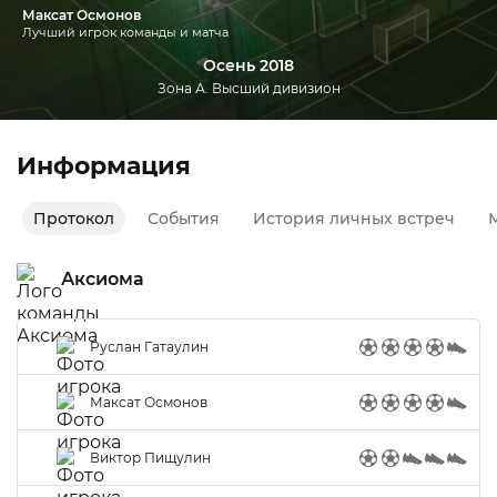
Максат Осмонов
Лучший игрок команды и матча
Осень 2018
Зона А. Высший дивизион
Информация
Протокол
События
История личных встреч
М
Аксиома
Руслан Гатаулин
Максат Осмонов
Виктор Пищулин