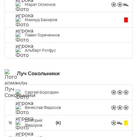
Марат Осмонов
Махмуд Бакиров
Павел Гореченков
Альберт Ротфус
Луч Сокольники
Сергей Бороздин
Вячеслав Федосов
Дмитрий
16
(K)
Федоров