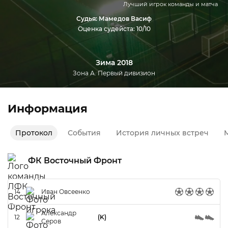
Лучший игрок команды и матча
Судья: Мамедов Васиф
Оценка судейста: 10/10
Зима 2018
Зона А. Первый дивизион
Информация
Протокол
События
История личных встреч
М
ФК Восточный Фронт
14
Иван Овсеенко
Александр
12
(K)
Серов